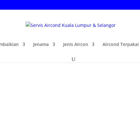
mbaikian
Jenama
Jenis Aircon
Aircond Terpakai
Di KL &
 servis aircond rumah di
 tidak mengira jenis model.
gal diselenggara secara
nunjukkan beberapa tanda
penyelesaiannya. Antara salah