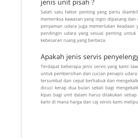
jenis unit pisah ?
Salah satu faktor penting yang perlu diambi
memeriksa
kawasan yang ingin dipasang dan
penyaman udara juga
memerlukan
keadaan 
pendingin
udara yang sesuai penting untuk
kebesaran
ruang yang berbeza.
Apakah jenis servis penyeleng
Terdapat beberapa jenis servis yang kami ta
untuk
pembersihan
dan
cucian
penapis udara 
tersumbat
dan cepat berhabuk dan
mengekal
dicuci
kerap
dua bulan sekali bagi mengeka
kipas bagi unit dalam harus dilakukan setia
kami di mana harga dan
caj
servis kami melipu