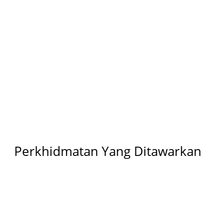
saan dan perkhidmatan agar
 baik bagi penggunaan yang
hari ini jika anda perlukan
 untuk menyelenggara atau
 untuk manfaat anda sendiri
an yang baru.
Perkhidmatan Yang Ditawarkan
Pasang Aircond