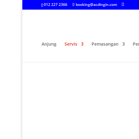
012 227 2366
booking@acdingin.com
Anjung
Servis
Pemasangan
Pe
Servis Aircond Rumah 
Selangor
Syarikat kami menyediakan perkhidmatan
sekeliling dan berhampiran KL dan Selangor
Penghawa dingin rumah anda perlu ting
menyeluruh dan sempurna apabila mula me
yang boleh dilihat kerana itulah sahaja jalan 