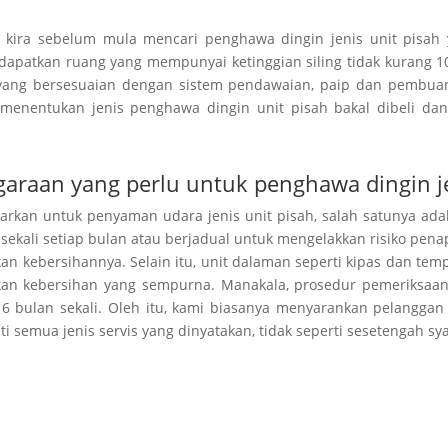
l kira sebelum
mula mencari
penghawa dingin jenis unit pisah 
dapatkan
ruang yang mempunyai ketinggian siling tidak
kurang
10
yang bersesuaian dengan sistem pendawaian, paip dan pembuang
 menentukan jenis penghawa dingin unit pisah bakal dibeli d
garaan yang perlu untuk penghawa dingin je
warkan untuk penyaman udara jenis unit pisah, salah satunya ad
sekali setiap bulan atau
berjadual
untuk mengelakkan
risiko
penap
kan
kebersihannya. Selain itu, unit dalaman seperti kipas dan temp
lkan
kebersihan yang sempurna
. Manakala,
prosedur pemeriksaa
p 6 bulan sekali. Oleh itu, kami biasanya menyarankan pelang
ti semua jenis servis yang dinyatakan, tidak seperti
sesetengah
sya