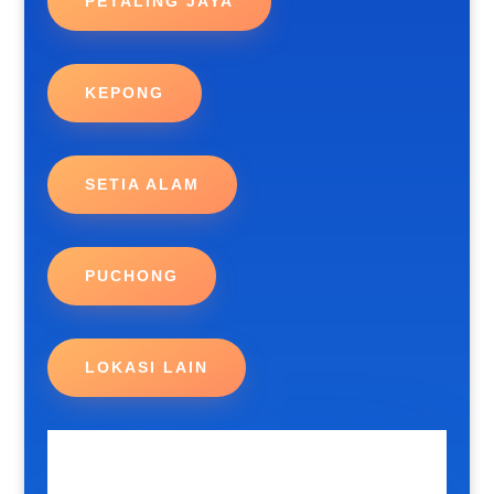
PETALING JAYA
KEPONG
SETIA ALAM
PUCHONG
LOKASI LAIN