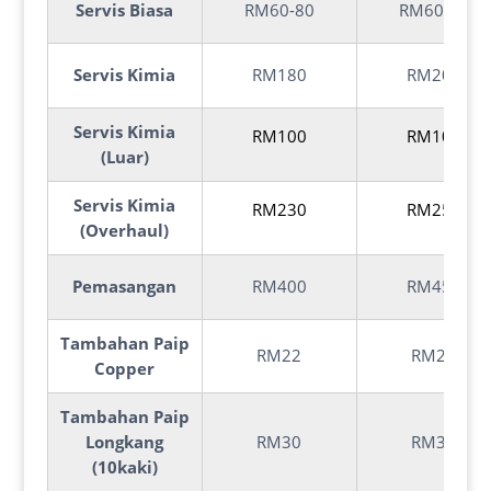
Servis Biasa
RM60-80
RM60-80
Servis Kimia
RM180
RM200
Servis Kimia
RM100
RM100
(Luar)
Servis Kimia
RM230
RM250
(Overhaul)
Pemasangan
RM400
RM450
Tambahan Paip
RM22
RM24
Copper
Tambahan Paip
Longkang
RM30
RM30
(10kaki)