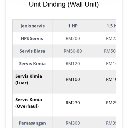
Unit Dinding (Wall Unit)
Jenis
servis
1 HP
1.5 HP
HPS Servis
RM200
RM220
Servis Biasa
RM50-80
RM50-80
Servis Kimia
RM120
RM140
Servis Kimia
RM100
RM100
(Luar)
Servis Kimia
RM230
RM250
(Overhaul)
Pemasangan
RM300
RM350