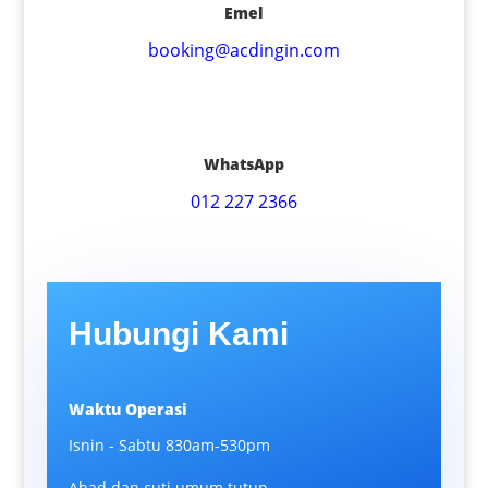
Emel
booking@acdingin.com
WhatsApp
012 227 2366
Hubungi Kami
Waktu Operasi
Isnin - Sabtu 830am-530pm
Ahad dan cuti umum tutup