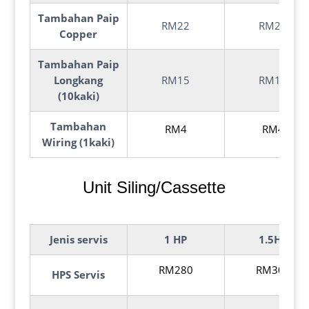
Tambahan Paip
RM22
RM24
Copper
Tambahan Paip
Longkang
RM15
RM15
(10kaki)
Tambahan
RM4
RM4
Wiring (1kaki)
Unit Siling/Cassette
Jenis
servis
1 HP
1.5HP
RM280
RM300
HPS Servis