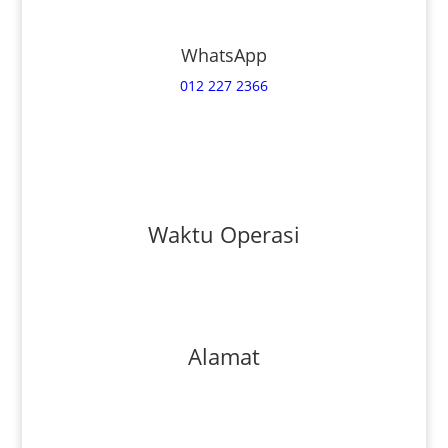
WhatsApp
012 227 2366
Hubungi Kami
Waktu Operasi
Isnin - Sabtu 830am-530pm
Ahad dan cuti umum tutup
Alamat
18, Jalan PJS 3/46, Taman Sri Manja, 46000 Petaling
Jaya, Selangor Darul Ehsan