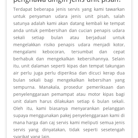
Terdapat beberapa jenis servis yang kami tawarkan
untuk penyaman udara jenis unit pisah, salah
satunya adalah kami akan datang
kembali
ke tempat
anda untuk
pembersihan
dan
cucian
penapis udara
sekali setiap bulan atau
berjadual
untuk
mengelakkan
risiko
penapis udara menjadi kotor,
mengalami
kebocoran
,
tersumbat
dan cepat
berhabuk dan
mengekalkan
kebersihannya. Selain
itu, unit dalaman seperti kipas dan tempat takungan
air perlu juga perlu diperiksa dan dicuci
kerap
dua
bulan sekali bagi mengekalkan
kebersihan yang
sempurna
. Manakala,
prosedur pemeriksaan
dan
penyelenggaraan pemampat atau motor kipas bagi
unit dalam harus dilakukan setiap 6 bulan sekali.
Oleh itu, kami biasanya menyarankan pelanggan
supaya menggunakan pakej penyelenggaraan kami di
mana harga dan
caj
servis kami meliputi semua jenis
servis yang dinyatakan, tidak seperti
sesetengah
syarikat yang lain.