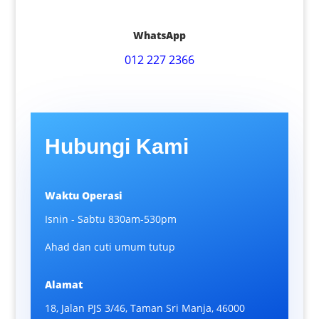
WhatsApp
012 227 2366
Hubungi Kami
Waktu Operasi
Isnin - Sabtu 830am-530pm
Ahad dan cuti umum tutup
Alamat
18, Jalan PJS 3/46, Taman Sri Manja, 46000