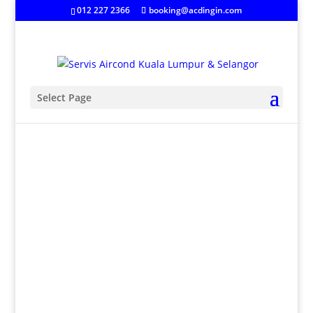
012 227 2366
booking@acdingin.com
Select Page
Harga Servis Aircond Di
KL & Selangor
Kepakaran aircond kami terlatih untuk menyediakan
servis terbaik malah harga servis aircond yang
berpatutan di Kuala Lumpur dan Selangor. Setiap
jenis penghawa dingin tanpa mengira jenama harus
dijaga dan diselenggara bagi memastikan penghawa
dingin sentiasa sejuk dan berfungsi dengan baik.
Kerja-kerja penyelenggaraan yang biasa diperlukan