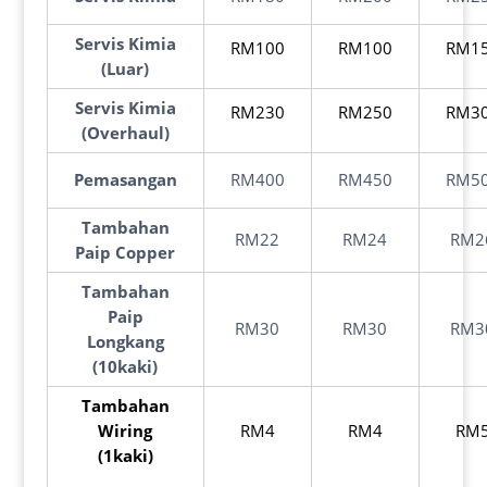
Servis Kimia
RM100
RM100
RM1
(Luar)
Servis Kimia
RM230
RM250
RM3
(Overhaul)
Pemasangan
RM400
RM450
RM5
Tambahan
RM22
RM24
RM2
Paip Copper
Tambahan
Paip
RM30
RM30
RM3
Longkang
(10kaki)
Tambahan
Wiring
RM4
RM4
RM
(1kaki)