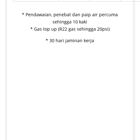
* Pendawaian, penebat dan paip air percuma
sehingga 10 kaki
* Gas top up (R22 gas sehingga 20psi)
* 30 hari jaminan kerja
Pembaikian
Harga pembaikian ialah bergantung jenis pembaikian
dilakukan.