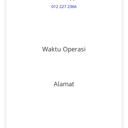
012 227 2366
Hubungi Kami
Waktu Operasi
Isnin - Sabtu 830am-530pm
Ahad dan cuti umum tutup
Alamat
18, Jalan PJS 3/46, Taman Sri Manja, 46000 Petaling
Jaya, Selangor Darul Ehsan