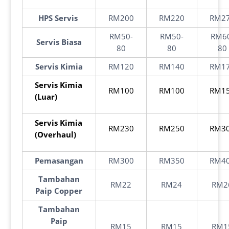
HPS Servis
RM200
RM220
RM2
RM50-
RM50-
RM6
Servis Biasa
80
80
80
Servis Kimia
RM120
RM140
RM1
Servis Kimia
RM100
RM100
RM1
(Luar)
Servis Kimia
RM230
RM250
RM3
(Overhaul)
Pemasangan
RM300
RM350
RM4
Tambahan
RM22
RM24
RM2
Paip Copper
Tambahan
Paip
RM15
RM15
RM1