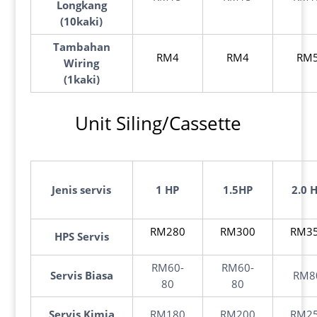
Longkang
(10kaki)
Tambahan
RM4
RM4
RM
Wiring
(1kaki)
Unit Siling/Cassette
Jenis
servis
1 HP
1.5HP
2.0 
RM280
RM300
RM3
HPS Servis
RM60-
RM60-
Servis Biasa
RM8
80
80
Servis Kimia
RM180
RM200
RM2