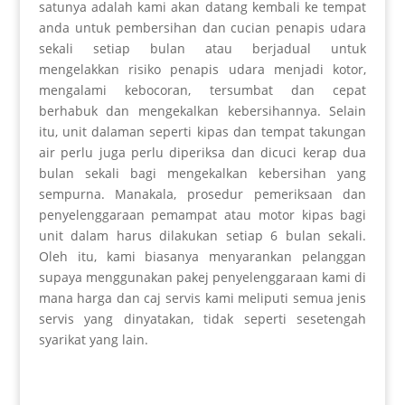
satunya adalah kami akan datang
kembali
ke tempat
anda untuk
pembersihan
dan
cucian
penapis udara
sekali setiap bulan atau
berjadual
untuk
mengelakkan
risiko
penapis udara menjadi kotor,
mengalami
kebocoran
,
tersumbat
dan cepat
berhabuk dan
mengekalkan
kebersihannya. Selain
itu, unit dalaman seperti kipas dan tempat takungan
air perlu juga perlu diperiksa dan dicuci
kerap
dua
bulan sekali bagi mengekalkan
kebersihan yang
sempurna
. Manakala,
prosedur pemeriksaan
dan
penyelenggaraan pemampat atau motor kipas bagi
unit dalam harus dilakukan setiap 6 bulan sekali.
Oleh itu, kami biasanya menyarankan pelanggan
supaya menggunakan pakej penyelenggaraan kami di
mana harga dan
caj
servis kami meliputi semua jenis
servis yang dinyatakan, tidak seperti
sesetengah
syarikat yang lain.