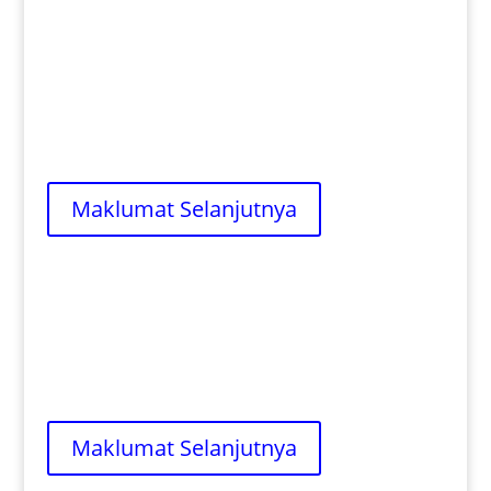
Pembaikian
Pekerja servis aircond berasal dari Bandar
Cheras, Malaysia datang dengan kelengkapan
penuh serta mampu menyelenggara di
tempat tinggal, pejabat dan lain-lain.
Maklumat Selanjutnya
Servis
Pekerja pencuci aircond kami dilatih secara
profesional serta terjamin dilengkapi dengan
segala kemahiran.
Maklumat Selanjutnya