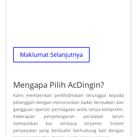
Pemasangan
Pekerja menjamin perkhidmatan ditawarkan
dapat dipercayai, cekap serta berprofesional
lagi mesra.
Maklumat Selanjutnya
Mengapa Pilih AcDingin?
Kami memberikan perkhidmatan terunggul kepada
pelanggan dengan menurunkan kadar kerosakan dan
gangguan operasi perniagaan anda tanpa kompromi.
Kekerapan penyelengaran peralatan servis
memastikan kos sentiasa terjamin. Sistem
penyejukan yang berkualiti berhubung kait dengan