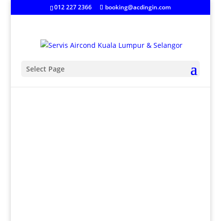
012 227 2366
booking@acdingin.com
Select Page
Kedai Aircond Rumah Di
KL & Selangor
Syarikat kami menjual penyaman udara dan juga
menyediakan servis yang berkaitan dengan
penyaman udara seperti pemasangan, pembaikian
dan penyelenggaraan berskala bagi penyaman udara
rumah di Kuala Lumpur dan Selangor. Langkah
pengambilan atau permintaan servis yang berkaitan
dengan penyaman udara rumah daripada syarikat