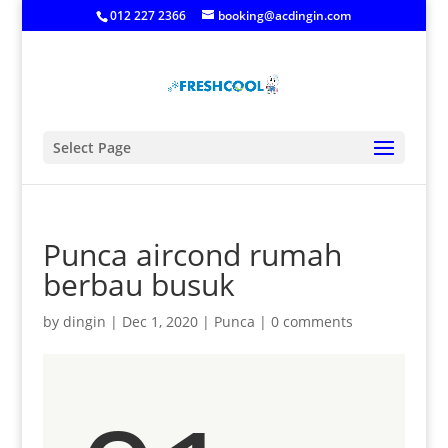
012 227 2366
booking@acdingin.com
Select Page
Punca aircond rumah
berbau busuk
by
dingin
|
Dec 1, 2020
|
Punca
|
0 comments