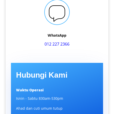
WhatsApp
012 227 2366
Hubungi Kami
Waktu Operasi
Isnin - Sabtu 830am-530pm
Ahad dan cuti umum tutup